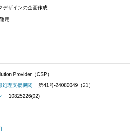
ックデザインの企画作成
・運用
olution Provider（CSP）
報処理支援機関
第41号‐24080049（21）
ク
10825226(02)
口