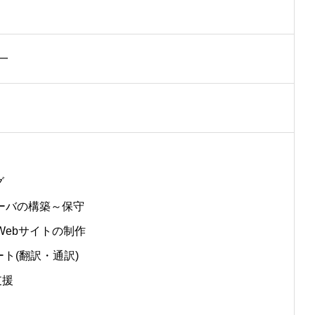
一
グ
ーバの構築～保守
Webサイトの制作
ート(翻訳・通訳)
支援